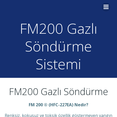
İçeriğe
geç
FM200 Gazlı
Söndürme
Sistemi
FM200 Gazlı Söndürme
FM 200 ® (HFC-227EA) Nedir?
Renksiz, kokusuz ve toksik özellik göstermeyen yangın